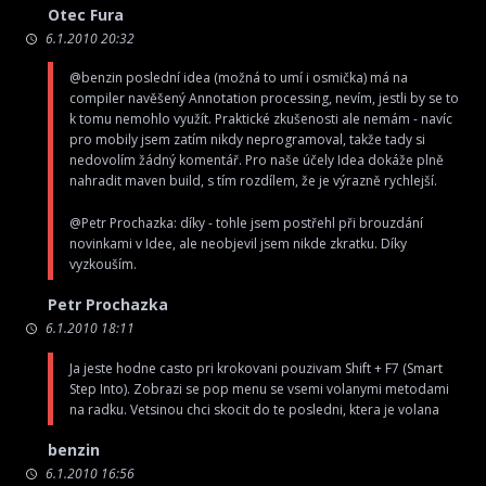
Otec Fura
6.1.2010 20:32
@benzin poslední idea (možná to umí i osmička) má na
compiler navěšený Annotation processing, nevím, jestli by se to
k tomu nemohlo využít. Praktické zkušenosti ale nemám - navíc
pro mobily jsem zatím nikdy neprogramoval, takže tady si
nedovolím žádný komentář. Pro naše účely Idea dokáže plně
nahradit maven build, s tím rozdílem, že je výrazně rychlejší.
@Petr Prochazka: díky - tohle jsem postřehl při brouzdání
novinkami v Idee, ale neobjevil jsem nikde zkratku. Díky
vyzkouším.
Petr Prochazka
6.1.2010 18:11
Ja jeste hodne casto pri krokovani pouzivam Shift + F7 (Smart
Step Into). Zobrazi se pop menu se vsemi volanymi metodami
na radku. Vetsinou chci skocit do te posledni, ktera je volana
benzin
6.1.2010 16:56