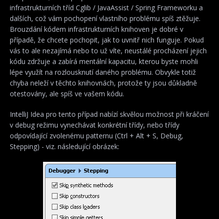
infrastrukturních tříd Cglib / JavaAssist / Spring Frameworku a
dalších, což vám pochopení vlastního problému spíš ztěžuje.
Brouzdání kódem infrastrukturních knihoven je dobré v
případě, že chcete pochopit, jak to uvnitř nich funguje. Pokud
vás to ale nezajímá nebo to už víte, neustálé procházení jejich
kódu zdržuje a zabírá mentální kapacitu, kterou byste mohli
lépe využít na rozlousknutí daného problému. Obvykle totiž
chyba neleží v těchto knihovnách, protože ty jsou důkladně
otestovány, ale spíš ve vašem kódu.
IntelliJ Idea pro tento případ nabízí skvělou možnost při kráčení
v debug režimu vynechávat konkrétní třídy, nebo třídy
odpovídající zvolenému patternu (Ctrl + Alt + S, Debug,
Stepping) - viz. následující obrázek: