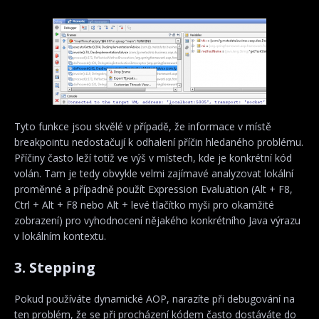
Tyto funkce jsou skvělé v případě, že informace v místě
breakpointu nedostačují k odhalení příčin hledaného problému.
Příčiny často leží totiž ve výš v místech, kde je konkrétní kód
volán. Tam je tedy obvykle velmi zajímavé analyzovat lokální
proměnné a případně použít Expression Evaluation (Alt + F8,
Ctrl + Alt + F8 nebo Alt + levé tlačítko myši pro okamžité
zobrazení) pro vyhodnocení nějakého konkrétního Java výrazu
v lokálním kontextu.
3. Stepping
Pokud používáte dynamické AOP, narazíte při debugování na
ten problém, že se při procházení kódem často dostáváte do