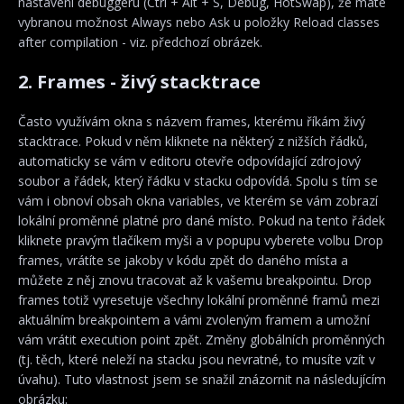
nastavení debuggeru (Ctrl + Alt + S, Debug, HotSwap), že máte
vybranou možnost Always nebo Ask u položky Reload classes
after compilation - viz. předchozí obrázek.
2. Frames - živý stacktrace
Často využívám okna s názvem frames, kterému říkám živý
stacktrace. Pokud v něm kliknete na některý z nižších řádků,
automaticky se vám v editoru otevře odpovídající zdrojový
soubor a řádek, který řádku v stacku odpovídá. Spolu s tím se
vám i obnoví obsah okna variables, ve kterém se vám zobrazí
lokální proměnné platné pro dané místo. Pokud na tento řádek
kliknete pravým tlačíkem myši a v popupu vyberete volbu Drop
frames, vrátíte se jakoby v kódu zpět do daného místa a
můžete z něj znovu tracovat až k vašemu breakpointu. Drop
frames totiž vyresetuje všechny lokální proměnné framů mezi
aktuálním breakpointem a vámi zvoleným framem a umožní
vám vrátit execution point zpět. Změny globálních proměnných
(tj. těch, které neleží na stacku jsou nevratné, to musíte vzít v
úvahu). Tuto vlastnost jsem se snažil znázornit na následujícím
obrázku: