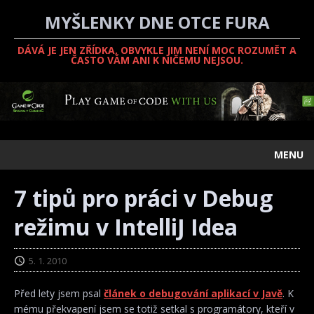
MYŠLENKY DNE OTCE FURA
DÁVÁ JE JEN ZŘÍDKA, OBVYKLE JIM NENÍ MOC ROZUMĚT A
ČASTO VÁM ANI K NIČEMU NEJSOU.
MENU
7 tipů pro práci v Debug
režimu v IntelliJ Idea
5. 1. 2010
Před lety jsem psal
článek o debugování aplikací v Javě
. K
mému překvapení jsem se totiž setkal s programátory, kteří v