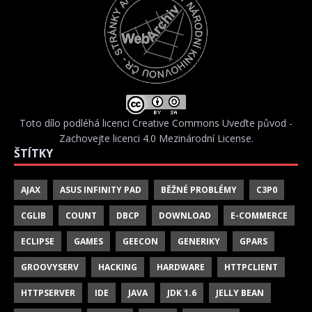
Toto dílo podléhá licenci
Creative Commons Uveďte původ -
Zachovejte licenci 4.0 Mezinárodní License
.
ŠTÍTKY
AJAX
ASUS INFINITY PAD
BĚŽNÉ PROBLÉMY
C3P0
CGLIB
COUNT
DBCP
DOWNLOAD
E-COMMERCE
ECLIPSE
GAMES
GEECON
GENERIKY
GPARS
GROOVYSERV
HACKING
HARDWARE
HTTPCLIENT
HTTPSERVER
IDE
JAVA
JDK 1.6
JELLY BEAN