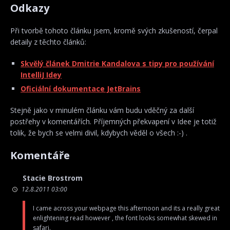
Odkazy
Při tvorbě tohoto článku jsem, kromě svých zkušeností, čerpal
detaily z těchto článků:
Skvělý článek Dmitrie Kandalova s tipy pro používání
IntelliJ Idey
Oficiální dokumentace JetBrains
Stejně jako v minulém článku vám budu vděčný za další
postřehy v komentářích. Příjemných překvapení v Idee je totiž
tolik, že bych se velmi divil, kdybych věděl o všech :-) .
Komentáře
Stacie Brostrom
12.8.2011 03:00
I came across your webpage this afternoon and its a really great
enlightening read however , the font looks somewhat skewed in
safari.