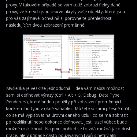
proxy. V takovém případě se vám totiž zobrazí fieldy dané
proxy, ve kterých jsou teprve ukryty vaše objekty, které jsou
pro vás zajímavé. Schválně si porovnejte přehlednost
následujících dvou zobrazení proměnné:
Myšlenka je veskrze jednoduchá - Idea vám nabízí možnost
sami si definovat výrazy (Ctrl + Alt + S, Debug, Data Type
Renderers), které budou použity při zobrazení proměnných
konkrétního typu v okně variables. Můžete si sami přesně určit,
co se má vypisovat na úrovni daného uzlu i co se má zobrazit
po rozkliknutí nebo dokonce definovat, jestli uzel vůbec bude
možné rozkliknout. Na první pohled se to zdá možná jako dost
práce, ale v případě často používaných typů s netriviální