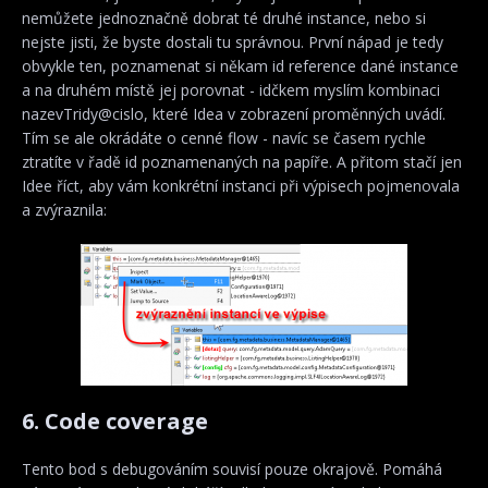
nemůžete jednoznačně dobrat té druhé instance, nebo si
nejste jisti, že byste dostali tu správnou. První nápad je tedy
obvykle ten, poznamenat si někam id reference dané instance
a na druhém místě jej porovnat - idčkem myslím kombinaci
nazevTridy@cislo, které Idea v zobrazení proměnných uvádí.
Tím se ale okrádáte o cenné flow - navíc se časem rychle
ztratíte v řadě id poznamenaných na papíře. A přitom stačí jen
Idee říct, aby vám konkrétní instanci při výpisech pojmenovala
a zvýraznila:
6. Code coverage
Tento bod s debugováním souvisí pouze okrajově. Pomáhá