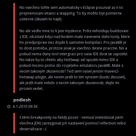
No vsechno tohle sem automaticky v Eclipse pouzival az n to
prejmenovani intanci a stapping. To by mohlo byt pomerne
uzitecne (zkusim to najit).
No ale vedlo mne to k jine myslence. Prilis neholduju buildovani
z IDE, obzvlast kdyz nad kodem mate navesene dalsi tooly, ktere
ho predpripravi nez dojde k samotne kompilaci. Pro JavaME je
to dost potreba, protoze jinak je vsechno desne praccne. No a
pokud nema dany tool intergraci pro vase IDE dost se zapotite.
No takze by to chtelo aby HotSwap sel spustit mimo IDE a
pokud mozno primo do rozjeteho emulatoru JavaME. Mate s
necim takovym zkusenosti? Ted sem nasel jenom maven2-
hotswap-plugin, ale nevim jestli to tim vyresim (budu zkouset),
ale jestli mate nekdo s necim takovym zkusenosti, dejte mi
prosim vedet.
podlesh
6.1.2010 09:36
S těmi breakpointy na fieldy pozor - nemusí (netestoval jsem
všechna JDK) zareagovat při nastavení pomocí reflection nebo
deserializace :-(