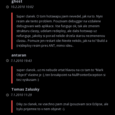
ghost
10.2.2010 10:02
Super clanek. O tom hotswapu jsem nevedel, jak na to. Nyni
resim ale tento problem. Pouzivam debugger na vzdalene
debugovani web aplikace. Vse funguje ok, tak ale zmenim
strukturu classy, udelam redeploy, ale dalsi hotswap uz
nefunguje, jakoby si porad nekde drzela starou nezmenenou
classu.. Pomuze jen restart idei Nevite nekdo, jak na to? Build a
(re)deploy resim pres ANT, mimo ideu..
antaran
7.1.2010 19:43
super clanok…uz mi nebude vrtat hlavou na co tam to “Mark
Object” vlastne je :), ten breakpoint na NullPointerException si
tiez vyskusam :)
Tomas Zalusky
7.1.2010 11:29
Diky za clanek, ne vsechno jsem znal (pouzivam sice Eclipse, ale
bylo prijemne to v nem objevit :-).