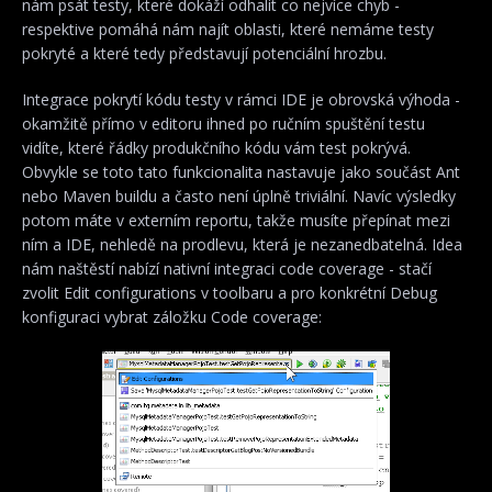
nám psát testy, které dokáží odhalit co nejvíce chyb -
respektive pomáhá nám najít oblasti, které nemáme testy
pokryté a které tedy představují potenciální hrozbu.
Integrace pokrytí kódu testy v rámci IDE je obrovská výhoda -
okamžitě přímo v editoru ihned po ručním spuštění testu
vidíte, které řádky produkčního kódu vám test pokrývá.
Obvykle se toto tato funkcionalita nastavuje jako součást Ant
nebo Maven buildu a často není úplně triviální. Navíc výsledky
potom máte v externím reportu, takže musíte přepínat mezi
ním a IDE, nehledě na prodlevu, která je nezanedbatelná. Idea
nám naštěstí nabízí nativní integraci code coverage - stačí
zvolit Edit configurations v toolbaru a pro konkrétní Debug
konfiguraci vybrat záložku Code coverage: