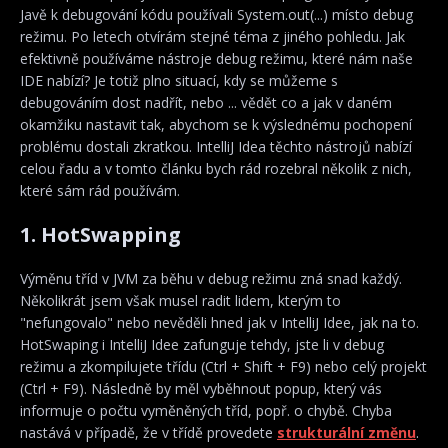
Javě k debugování kódu používali System.out(...) místo debug
režimu. Po letech otvírám stejné téma z jiného pohledu. Jak
efektivně používáme nástroje debug režimu, které nám naše
IDE nabízí? Je totiž plno situací, kdy se můžeme s
debugováním dost nadřít, nebo ... vědět co a jak v daném
okamžiku nastavit tak, abychom se k výslednému pochopení
problému dostali zkratkou. IntelliJ Idea těchto nástrojů nabízí
celou řadu a v tomto článku bych rád rozebral několik z nich,
které sám rád používám.
1. HotSwapping
Výměnu tříd v JVM za běhu v debug režimu zná snad každý.
Několikrát jsem však musel radit lidem, kterým to
"nefungovalo" nebo nevěděli hned jak v IntelliJ Idee, jak na to.
HotSwaping i IntelliJ Idee zafunguje tehdy, jste li v debug
režimu a zkompilujete třídu (Ctrl + Shift + F9) nebo celý projekt
(Ctrl + F9). Následně by měl vyběhnout popup, který vás
informuje o počtu vyměněných tříd, popř. o chybě. Chyba
nastává v případě, že v třídě provedete
strukturální změnu
.