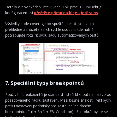
Detaily o novinkách v IntelliJ Idea 9 při práci s Run/Debug
konfiguracemi si
přečtěte přímo na blogu JetBrains
.
Výsledky code coverage po spuštění testů jsou velmi
přehledné a můžete z nich rychle usoudit, kde nutně
potřebujete rozšířit svou sadu automatizovaných testů:
7. Speciální typy breakpointů
Používání breakpointů je standard - stačí kliknout na nalevo od
požadovaného řádku zastavení. Mezi běžné znalosti, řekl bych,
patří i nastavení podmínky pro zastavení na daném
breakpointu (Ctrl + Shift + F8, Condition) - častokrát byste se