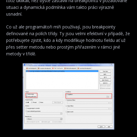
totiž uklikali, než byste zastavili na breakpointu v požadované
situaci a dynamická podmínka vám takto práci výrazně
usnadní.
Co už ale programátoři míň používají, jsou breakpointy
definované na polích třídy. Ty jsou velmi efektivní v případě, že
potřebujete zjistit, kdo a kdy modifikuje hodnotu fieldu ať už
přes setter metodu nebo prostým přiřazením v rámci jiné
metody v třídě.