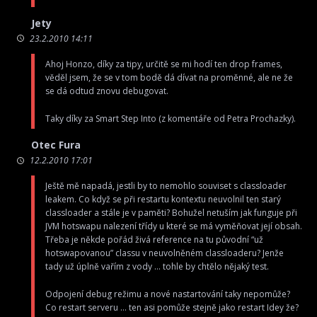
Jety
23.2.2010 14:11
Ahoj Honzo, díky za tipy, určitě se mi hodí ten drop frames,
věděl jsem, že se v tom bodě dá dívat na proměnné, ale ne že
se dá odtud znovu debugovat.
Taky díky za Smart Step Into (z komentáře od Petra Prochazky).
Otec Fura
12.2.2010 17:01
Ještě mě napadá, jestli by to nemohlo souviset s classloader
leakem. Co když se při restartu kontextu neuvolnil ten starý
classloader a stále je v paměti? Bohužel netuším jak funguje při
JVM hotswapu nalezení třídy u které se má vyměňovat její obsah.
Třeba je někde pořád živá reference na tu původní “už
hotswapovanou” classu v neuvolněném classloaderu? Jenže
tady už úplně vařím z vody … tohle by chtělo nějaký test.
Odpojení debug režimu a nové nastartování taky nepomůže?
Co restart serveru … ten asi pomůže stejně jako restart Idey že?