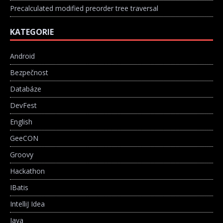
Precalculated modified preorder tree traversal
KATEGORIE
Android
Bezpečnost
Databáze
DevFest
English
GeeCON
Groovy
Hackathon
IBatis
IntelliJ Idea
Java