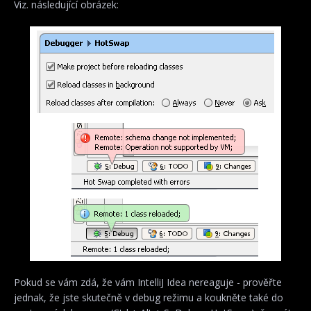
Viz. následující obrázek:
Pokud se vám zdá, že vám IntelliJ Idea nereaguje - prověřte
jednak, že jste skutečně v debug režimu a koukněte také do