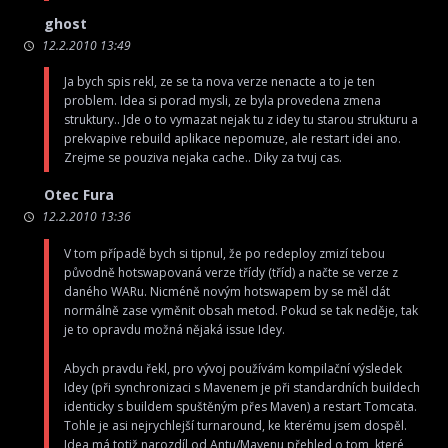
ghost
12.2.2010 13:49
Ja bych spis rekl, ze se ta nova verze nenacte a to je ten
problem. Idea si porad mysli, ze byla provedena zmena
struktury.. Jde o to vymazat nejak tu z idey tu starou strukturu a
prekvapive rebuild aplikace nepomuze, ale restart idei ano.
Zrejme se pouziva nejaka cache.. Diky za tvuj cas.
Otec Fura
12.2.2010 13:36
V tom případě bych si tipnul, že po redeploy zmizí tebou
původně hotswapovaná verze třídy (tříd) a načte se verze z
daného WARu. Nicméně novým hotswapem by se měl dát
normálně zase vyměnit obsah metod. Pokud se tak neděje, tak
je to opravdu možná nějaká issue Idey.
Abych pravdu řekl, pro vývoj používám kompilační výsledek
Idey (při synchronizaci s Mavenem je při standardních buildech
identicky s buildem spuštěným přes Maven) a restart Tomcata.
Tohle je asi nejrychlejší turnaround, ke kterému jsem dospěl.
Idea má totiž narozdíl od Antu/Mavenu přehled o tom, které