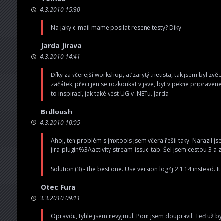
4.3.2010 15:30
Na jaky e-mail mame posilat resene testy? Diky
Jarda Jirava
4.3.2010 14:41
Díky za včerejší workshop, ať zarytý .netista, tak jsem byl zvě
začátek, přeci jen se rozkoukat v jave, byt v pekne pripravene
to inspirací, jak také vést UG v .NETu. Jarda
Brdloush
4.3.2010 10:05
Ahoj, ten problém s jmxtools jsem včera řešil taky. Narazil js
jira-plugin%3Aactivity-stream-issue-tab
. Šel jsem cestou 3 a 
Solution (3) - the best one. Use version log4j 2.1.14 instead. 
Otec Fura
3.3.2010 09:11
Opravdu, tyhle jsem nevyjmul. Pom jsem doupravil. Teď už by 