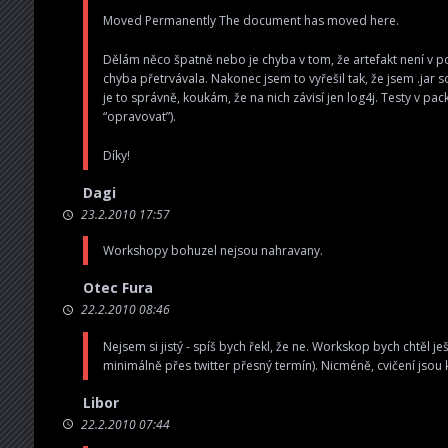
Moved Permanently The document has moved
here
.
Dělám něco špatně nebo je chyba v tom, že artefakt není v 
chyba přetrvávala. Nakonec jsem to vyřešil tak, že jsem .jar
je to správně, koukám, že na nich závisí jen log4j. Testy v p
“opravovat”).
Díky!
Dagi
23.2.2010 17:57
Workshopy bohuzel nejsou nahravany.
Otec Fura
22.2.2010 08:46
Nejsem si jistý - spíš bych řekl, že ne. Workskop bych chtěl 
minimálně přes twitter přesný termín). Nicméně, cvičení jsou 
Libor
22.2.2010 07:44