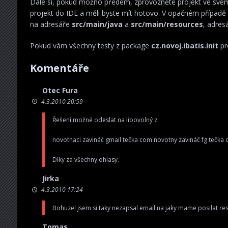
Dále si, pokud možno předem, zprovozněte projekt ve své
projekt do IDE a měli byste mít hotovo. V opačném případě
na adresáře
src/main/java
a
src/main/resources
, adres
Pokud vám všechny testy z package
cz.novoj.ibatis.init
pro
Komentáře
Otec Fura
4.3.2010 20:59
Řešení možné odeslat na libovolný z:
novotnaci zavináč gmail tečka com novotny zavináč fg tečka 
Díky za všechny ohlasy.
Jirka
4.3.2010 17:24
Bohuzel jsem si taky nezapsal email na jaky mame posilat res
Tomas