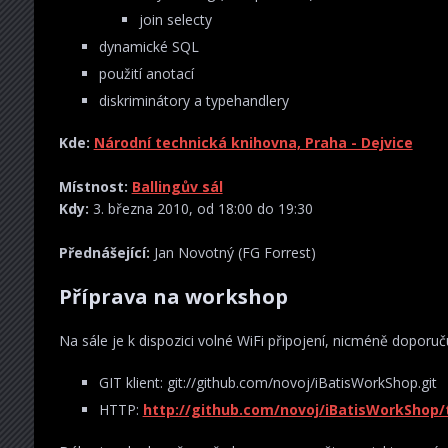
join selecty
dynamické SQL
použití anotací
diskriminátory a typehandlery
Kde:
Národní technická knihovna, Praha - Dejvice
Místnost:
Ballingův sál
Kdy:
3. března 2010, od 18:00 do 19:30
Přednášející:
Jan Novotný (FG Forrest)
Příprava na workshop
Na sále je k dispozici volné WiFi připojení, nicméně doporuč
GIT klient: git://github.com/novoj/iBatisWorkShop.git
HTTP:
http://github.com/novoj/iBatisWorkShop