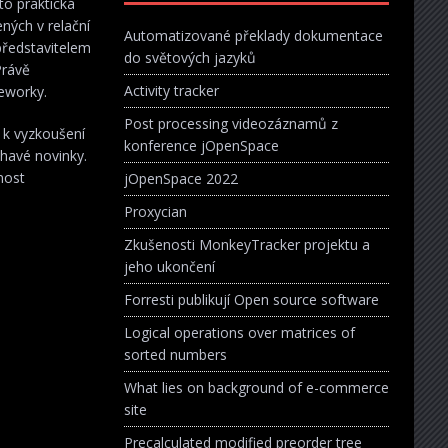
to praktická
ných v relační
Automatizované překlady dokumentace
představitelem
do světových jazyků
Právě
Activity tracker
meworky.
Post processing videozáznamů z
k vyzkoušení
konference jOpenSpace
žhavé novinky.
nost
jOpenSpace 2022
Proxycian
Zkušenosti MonkeyTracker projektu a
jeho ukončení
Forresti publikují Open source software
Logical operations over matrices of
sorted numbers
What lies on background of e-commerce
site
Precalculated modified preorder tree