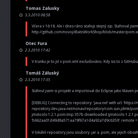
Tomas Zalusky
3.3.2010 08:58
Včera v 16:18. Ale i dnes ráno stahuji stejný zip. Stahoval js
http://github.com/novoj/iBatisWorkShop/blob/master/pom.x
Otec Fura
2.3.2010 17:42
V trunku je to již v pom.xml excludováno. Kdy sis to z GitHub
Tomáš Záluský
2.3.2010 17:35
Stáhnul jsem si projekt a importoval do Eclipse jako Maven p
[DEBUG] Connecting to repository: ‘java.net’ with url: ‘
https:/
repository.dev.java.net/nonav/repository/com.sun.jdmk/po
jmxtools-1.2.1.pom.tmp 357b downloaded (jmxtools-1.2.1.p
‘b662aa01d49d8a571aa79f67a1d4a92a7d9c6359’; remote = 
V lokální repository jsou soubory .jar a .pom, ale jejich obs