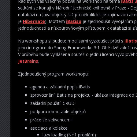
Rád bych vás všechny pozval na workshop na téma
iBatis 
setkání se konají v Národní technické knihovně v Praze - Dej
databázi na Java objekty. Už po několik let je zajímavou 
je
Hibernate
). Mottem
iBatisu
je zjednodušit vývojářům pr
jednoduchostí a nízkoúrovňovým přístupem k databázi si získ
Na workshopu si budete moci sami vyzkoušet práci s
iBati
jeho integrace do Spring Frameworku 3.1. Obě dvě záležitost
V průběhu bude vyhlášena soutěž o jednu licenci vývojovéh
JetBrains
.
Zjednodušený program workshopu:
agenda a základní popis iBatis
zprovoznění iBatis na projektu - ukázka integrace do S
základní použití: CRUD
podpora immutable objektů
práce se sekvencemi
asociace a kolekce
lazy loading (N+1 problém)