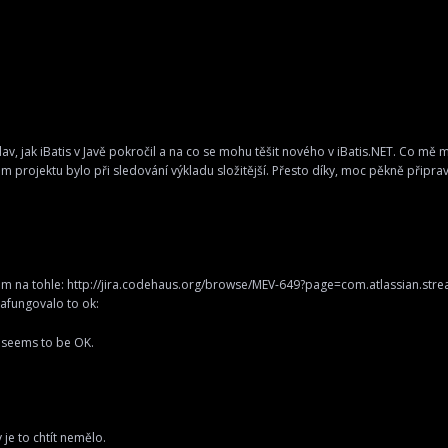
dav, jak iBatis v Javě pokročil a na co se mohu těšit nového v iBatis.NET. Co mě mr
m projektu bylo při sledování výkladu složitější. Přesto díky, moc pěkně připrav
em na tohle:
http://jira.codehaus.org/browse/MEV-649?page=com.atlassian.stre
zafungovalo to ok:
It seems to be OK.
je to chtít nemělo.