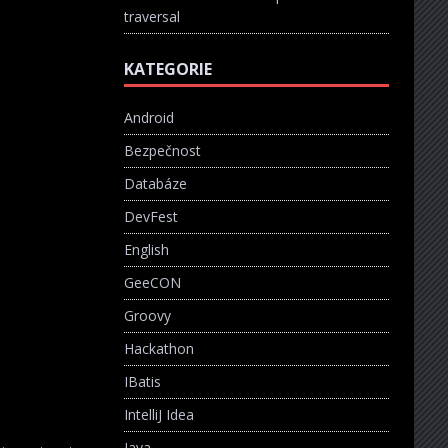
traversal
KATEGORIE
Android
Bezpečnost
Databáze
DevFest
English
GeeCON
Groovy
Hackathon
IBatis
IntelliJ Idea
Java