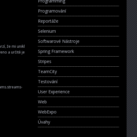
Programming
Programování
Reportáže
Selenium
Softwarové Nástroje
zí, že mi unikl
Spring Framework
eno a určitě je
Stripes
TeamCity
Testování
ams.streams-
User Experience
Web
WebExpo
Úvahy