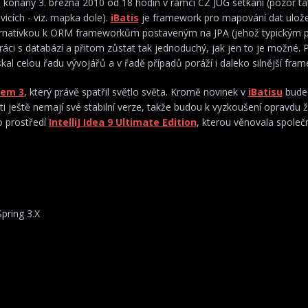
3
konaný 3. března 2010 od 18 hodin v rámci CZ JUG setkání (pozor ta
vicích - viz. mapka dole).
iBatis
je framework pro mapování dat ulože
alternativkou k ORM frameworkům postaveným na JPA (jehož typickým 
áci s databází a přitom zůstat tak jednoduchý, jak jen to je možné. 
al celou řadu vývojářů a v řadě případů poráží i daleko silnější fra
sem 3
, který právě spatřil světlo světa. Kromě novinek v
iBatisu
bude 
i ještě nemají své stabilní verze, takže budou k vyzkoušení opravdu 
o prostředí
IntelliJ Idea 9 Ultimate Edition
, kterou věnovala společ
pring 3.X