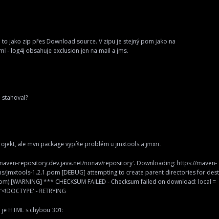
em to jako zip přes Download source. V zipu je stejný pom jako na
ml
- log4j obsahuje exclusion jen na mail a jms.
u stahoval?
rojekt, ale mvn package vypíše problém u jmxtools a jmxri.
/maven-repository.dev.java.net/nonav/repository'
. Downloading:
https://maven-
ms/jmxtools-1.2.1.pom
[DEBUG] attempting to create parent directories for dest
om) [WARNING] *** CHECKSUM FAILED - Checksum failed on download: local =
‘<!DOCTYPE' - RETRYING
ah je HTML s chybou 301: