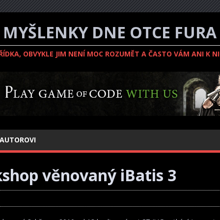
MYŠLENKY DNE OTCE FURA
ZŘÍDKA, OBVYKLE JIM NENÍ MOC ROZUMĚT A ČASTO VÁM ANI K N
 AUTOROVI
shop věnovaný iBatis 3