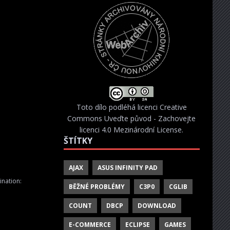
Toto dílo podléhá licenci
Creative
Commons Uveďte původ - Zachovejte
licenci 4.0 Mezinárodní License
.
ŠTÍTKY
AJAX
ASUS INFINITY PAD
ination:
BĚŽNÉ PROBLÉMY
C3P0
CGLIB
COUNT
DBCP
DOWNLOAD
E-COMMERCE
ECLIPSE
GAMES