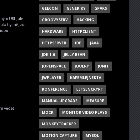
GEECON
GENERIKY
GPARS
aným URL, ale
GROOVYSERV
HACKING
malo by mě, zda
shopu
HARDWARE
HTTPCLIENT
HTTPSERVER
IDE
JAVA
JDK 1.6
JELLY BEAN
JOPENSPACE
JQUERY
JUNIT
JWPLAYER
KAFEMLEJNEKTV
KONFERENCE
LETSENCRYPT
MANUAL UPGRADE
MEASURE
ám vědět
MOCK
MONITOR VIDEO PLAYS
MONKEYTRACKER
MOTION CAPTURE
MYSQL