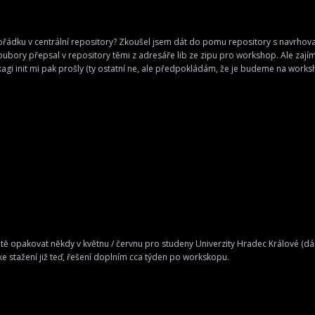
pořádku v centrální repository? Zkoušel jsem dát do pomu repository s navrhov
 soubory přepsal v repository těmi z adresáře lib ze zipu pro workshop. Ale zají
ackagi init mi pak prošly (ty ostatní ne, ale předpokládám, že je budeme na work
ještě opakovat někdy v květnu / červnu pro studeny Univerzity Hradec Králové (d
ke stažení již teď, řešení doplním cca týden po workskopu.