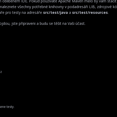
m oblíbeném IDE. Pokud používáte Apache Maven mělo by vám stačit
 naleznete všechny potřebné knihovny v podadresáři LIB, zdrojové k
áře pro testy na adresáře
src/test/java
a
src/test/resources
.
jdou, jste připraveni a budu se těšit na Vaši účast.
cz
ene testy.