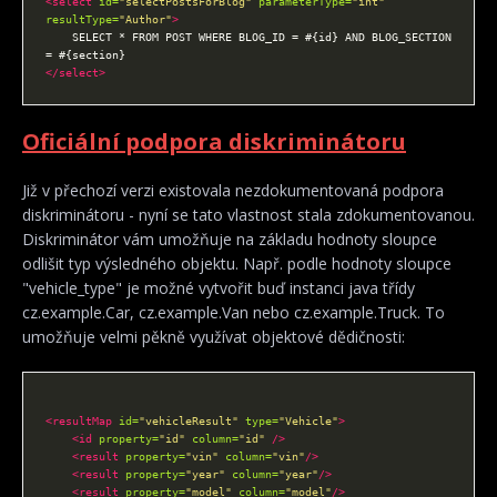
<select
id=
"selectPostsForBlog"
parameterType=
"int"
resultType=
"Author"
>
    SELECT * FROM POST WHERE BLOG_ID = #{id} AND BLOG_SECTION 
</select>
Oficiální podpora diskriminátoru
Již v přechozí verzi existovala nezdokumentovaná podpora
diskriminátoru - nyní se tato vlastnost stala zdokumentovanou.
Diskriminátor vám umožňuje na základu hodnoty sloupce
odlišit typ výsledného objektu. Např. podle hodnoty sloupce
"vehicle_type" je možné vytvořit buď instanci java třídy
cz.example.Car, cz.example.Van nebo cz.example.Truck. To
umožňuje velmi pěkně využívat objektové dědičnosti:
<resultMap
id=
"vehicleResult"
type=
"Vehicle"
>
<id
property=
"id"
column=
"id"
/>
<result
property=
"vin"
column=
"vin"
/>
<result
property=
"year"
column=
"year"
/>
<result
property=
"model"
column=
"model"
/>