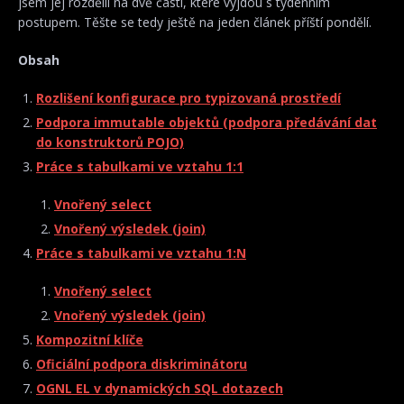
jsem jej rozdělil na dvě části, které vyjdou s týdenním
postupem. Těšte se tedy ještě na jeden článek příští pondělí.
Obsah
Rozlišení konfigurace pro typizovaná prostředí
Podpora immutable objektů (podpora předávání dat
do konstruktorů POJO)
Práce s tabulkami ve vztahu 1:1
Vnořený select
Vnořený výsledek (join)
Práce s tabulkami ve vztahu 1:N
Vnořený select
Vnořený výsledek (join)
Kompozitní klíče
Oficiální podpora diskriminátoru
OGNL EL v dynamických SQL dotazech