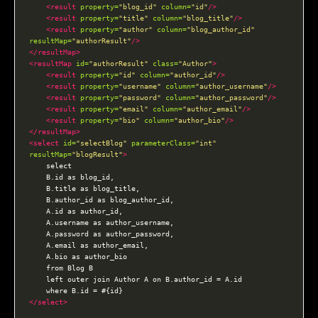
<result
property=
"blog_id"
column=
"id"
/>
<result
property=
"title"
column=
"blog_title"
/>
<result
property=
"author"
column=
"blog_author_id"
resultMap=
"authorResult"
/>
</resultMap>
<resultMap
id=
"authorResult"
class=
"Author"
>
<result
property=
"id"
column=
"author_id"
/>
<result
property=
"username"
column=
"author_username"
/>
<result
property=
"password"
column=
"author_password"
/>
<result
property=
"email"
column=
"author_email"
/>
<result
property=
"bio"
column=
"author_bio"
/>
</resultMap>
<select
id=
"selectBlog"
parameterClass=
"int"
resultMap=
"blogResult"
>
</select>