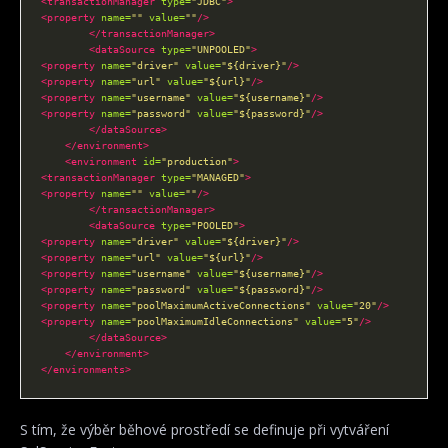
<transactionManager
type=
"JDBC"
>
<property
name=
""
value=
""
/>
</transactionManager>
<dataSource
type=
"UNPOOLED"
>
<property
name=
"driver"
value=
"${driver}"
/>
<property
name=
"url"
value=
"${url}"
/>
<property
name=
"username"
value=
"${username}"
/>
<property
name=
"password"
value=
"${password}"
/>
</dataSource>
</environment>
<environment
id=
"production"
>
<transactionManager
type=
"MANAGED"
>
<property
name=
""
value=
""
/>
</transactionManager>
<dataSource
type=
"POOLED"
>
<property
name=
"driver"
value=
"${driver}"
/>
<property
name=
"url"
value=
"${url}"
/>
<property
name=
"username"
value=
"${username}"
/>
<property
name=
"password"
value=
"${password}"
/>
<property
name=
"poolMaximumActiveConnections"
value=
"20"
/>
<property
name=
"poolMaximumIdleConnections"
value=
"5"
/>
</dataSource>
</environment>
</environments>
S tím, že výběr běhové prostředí se definuje při vytváření