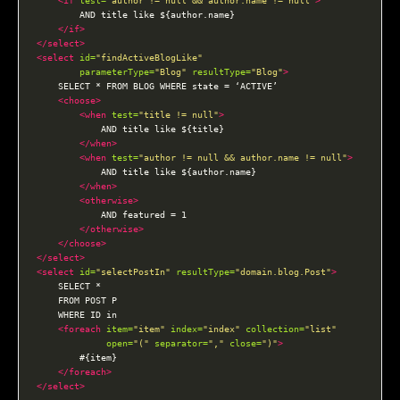
<if
test=
"author != null && author.name != null"
>
</if>
</select>
<select
id=
"findActiveBlogLike"
parameterType=
"Blog"
resultType=
"Blog"
>
<choose>
<when
test=
"title != null"
>
</when>
<when
test=
"author != null && author.name != null"
>
</when>
<otherwise>
</otherwise>
</choose>
</select>
<select
id=
"selectPostIn"
resultType=
"domain.blog.Post"
>
<foreach
item=
"item"
index=
"index"
collection=
"list"
open=
"("
separator=
","
close=
")"
>
</foreach>
</select>