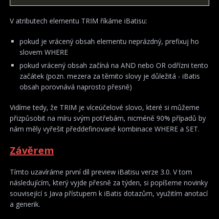
V atributech elementu TRIM říkáme iBatisu:
pokud je vrácený obsah elementu neprázdný, prefixuj ho
slovem WHERE
pokud vrácený obsah začíná na AND nebo OR odřízni tento
začátek (pozn. mezera za těmito slovy je důležitá - iBatis
obsah porovnává naprosto přesně)
Vidíme tedy, že TRIM je víceúčelové slovo, které si můžeme
přizpůsobit na míru svým potřebám, nicméně 90% případů by
nám měly vyřešit předdefinované kombinace WHERE a SET.
Závěrem
Tímto uzavíráme první díl preview iBatisu verze 3.0. V tom
následujícím, který vyjde přesně za týden, si popíšeme novinky
související s Java přístupem k iBatis dotazům, využitím anotací
a generik.