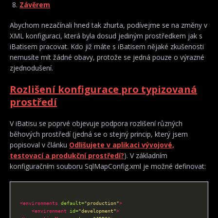
Závěrem
Abychom nezačínali hned tak zhurta, podívejme se na změny v
XML konfiguraci, která byla dosud jediným prostředkem jak s
iBatisem pracovat. Kdo již máte s iBatisem nějaké zkušenosti
nemusíte mít žádné obavy, protože se jedná pouze o výrazné
zjednodušení.
Rozlišení konfigurace pro typizovaná
prostředí
V iBatisu se poprvé objevuje podpora rozlišení různých
běhových prostředí (jedná se o stejný princip, který jsem
popisoval v článku
Odlišujete v aplikaci vývojové,
testovací a produkční prostředí?
). V základním
konfiguračním souboru SqlMapConfig.xml je možné definovat:
<environments
default=
"production"
>
<environment
id=
"development"
>