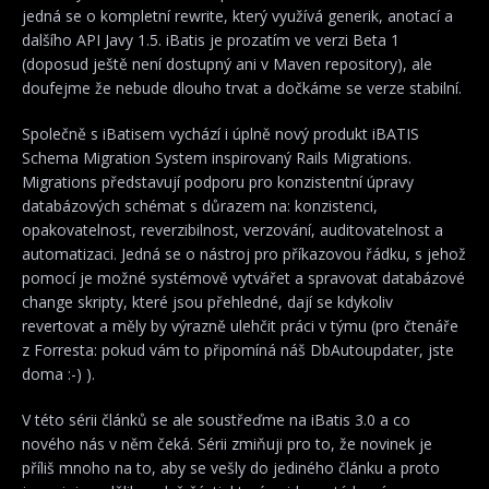
jedná se o kompletní rewrite, který využívá generik, anotací a
dalšího API Javy 1.5. iBatis je prozatím ve verzi Beta 1
(doposud ještě není dostupný ani v Maven repository), ale
doufejme že nebude dlouho trvat a dočkáme se verze stabilní.
Společně s iBatisem vychází i úplně nový produkt iBATIS
Schema Migration System inspirovaný Rails Migrations.
Migrations představují podporu pro konzistentní úpravy
databázových schémat s důrazem na: konzistenci,
opakovatelnost, reverzibilnost, verzování, auditovatelnost a
automatizaci. Jedná se o nástroj pro příkazovou řádku, s jehož
pomocí je možné systémově vytvářet a spravovat databázové
change skripty, které jsou přehledné, dají se kdykoliv
revertovat a měly by výrazně ulehčit práci v týmu (pro čtenáře
z Forresta: pokud vám to připomíná náš DbAutoupdater, jste
doma :-) ).
V této sérii článků se ale soustřeďme na iBatis 3.0 a co
nového nás v něm čeká. Sérii zmiňuji pro to, že novinek je
příliš mnoho na to, aby se vešly do jediného článku a proto