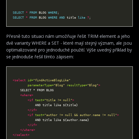
SELECT
*
FROM
 BLOG 
WHERE
SELECT
*
FROM
 BLOG 
WHERE
AND
 title 
like
?
Přesně tuto situaci nám umožňuje řešit TRIM element a jeho
dvě varianty WHERE a SET - které mají stejný význam, ale jsou
optimalizované pro jednoduché použití. Výše uvedný příklad by
se jednoduše řešil tímto zápisem:
<select
id=
"findActiveBlogLike"
parameterType=
"Blog"
resultType=
"Blog"
>
<where>
<if
test=
"title != null"
>
</if>
<if
test=
"author != null && author.name != null"
>
</if>
</where>
</select>