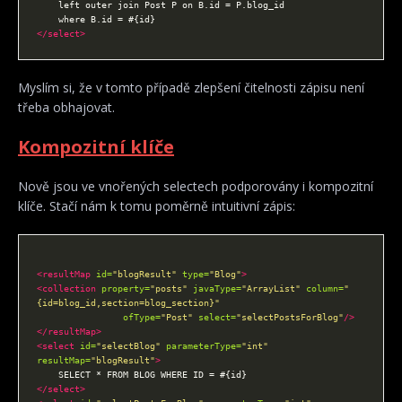
</select>
Myslím si, že v tomto případě zlepšení čitelnosti zápisu není
třeba obhajovat.
Kompozitní klíče
Nově jsou ve vnořených selectech podporovány i kompozitní
klíče. Stačí nám k tomu poměrně intuitivní zápis:
<resultMap
id=
"blogResult"
type=
"Blog"
>
<collection
property=
"posts"
javaType=
"ArrayList"
column=
"
{id=blog_id,section=blog_section}"
ofType=
"Post"
select=
"selectPostsForBlog"
/>
</resultMap>
<select
id=
"selectBlog"
parameterType=
"int"
resultMap=
"blogResult"
>
</select>