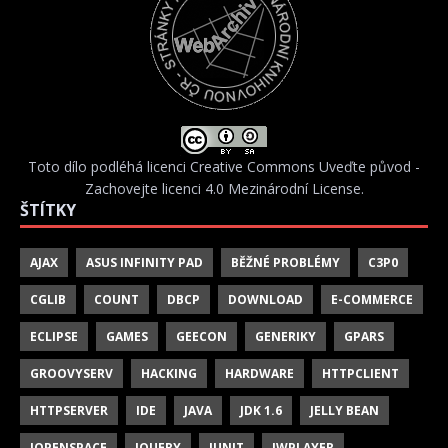
Toto dílo podléhá licenci
Creative Commons Uveďte původ -
Zachovejte licenci 4.0 Mezinárodní License
.
ŠTÍTKY
AJAX
ASUS INFINITY PAD
BĚŽNÉ PROBLÉMY
C3P0
CGLIB
COUNT
DBCP
DOWNLOAD
E-COMMERCE
ECLIPSE
GAMES
GEECON
GENERIKY
GPARS
GROOVYSERV
HACKING
HARDWARE
HTTPCLIENT
HTTPSERVER
IDE
JAVA
JDK 1.6
JELLY BEAN
JOPENSPACE
JQUERY
JUNIT
JWPLAYER