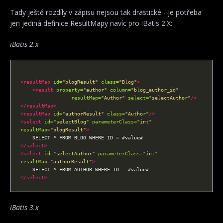
Tady ještě rozdíly v zápisu nejsou tak drastické - je potřeba
jen jediná definice ResultMapy navíc pro iBatis 2.X:
iBatis 2.x
<resultMap
id=
"blogResult"
class=
"Blog"
>
<result
property=
"author"
column=
"blog_author_id"
resultMap=
"Author"
select=
"selectAuthor"
/>
</resultMap>
<resultMap
id=
"authorResult"
class=
"Author"
/>
<select
id=
"selectBlog"
parameterClass=
"int"
resultMap=
"blogResult"
>
</select>
<select
id=
"selectAuthor"
parameterClass=
"int"
resultMap=
"authorResult"
>
</select>
iBatis 3.x