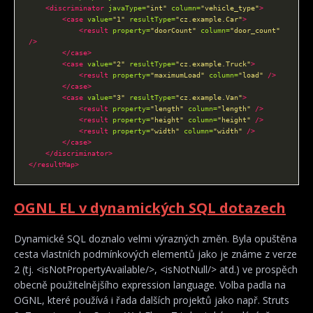
<discriminator
javaType=
"int"
column=
"vehicle_type"
>
<case
value=
"1"
resultType=
"cz.example.Car"
>
<result
property=
"doorCount"
column=
"door_count"
/>
</case>
<case
value=
"2"
resultType=
"cz.example.Truck"
>
<result
property=
"maximumLoad"
column=
"load"
/>
</case>
<case
value=
"3"
resultType=
"cz.example.Van"
>
<result
property=
"length"
column=
"length"
/>
<result
property=
"height"
column=
"height"
/>
<result
property=
"width"
column=
"width"
/>
</case>
</discriminator>
</resultMap>
OGNL EL v dynamických SQL dotazech
Dynamické SQL doznalo velmi výrazných změn. Byla opuštěna
cesta vlastních podmínkových elementů jako je známe z verze
2 (tj. <isNotPropertyAvailable/>, <isNotNull/> atd.) ve prospěch
obecně použitelnějšího expression language. Volba padla na
OGNL, které používá i řada dalších projektů jako např. Struts