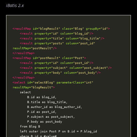
iBatis 2.x
<resultMap
id=
"blogResult"
class=
"Blog"
groupBy=
"id"
>
<result
property=
"id"
column=
"blog_id"
/>
<result
property=
"title"
column=
"blog_title"
/>
<result
property=
"posts"
column=
"post_id"
resultMap=
"postResult"
/>
</resultMap>
<resultMap
id=
"postResult"
class=
"Post"
>
<result
property=
"id"
column=
"post_id"
/>
<result
property=
"subject"
column=
"post_subject"
/>
<result
property=
"body"
column=
"post_body"
/>
</resultMap>
<select
id=
"selectBlog"
parameterClass=
"int"
resultMap=
"blogResult"
>