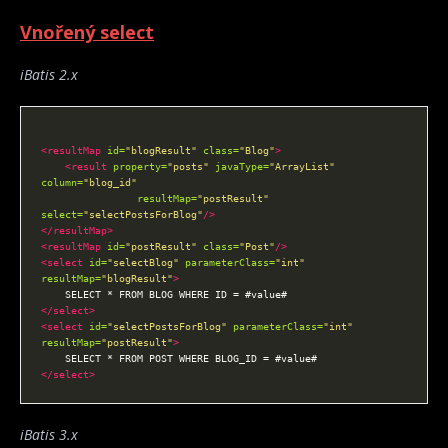
Vnořený select
iBatis 2.x
<resultMap
id=
"blogResult"
class=
"Blog"
>
<result
property=
"posts"
javaType=
"ArrayList"
column=
"blog_id"
resultMap=
"postResult"
select=
"selectPostsForBlog"
/>
</resultMap>
<resultMap
id=
"postResult"
class=
"Post"
/>
<select
id=
"selectBlog"
parameterClass=
"int"
resultMap=
"blogResult"
>
</select>
<select
id=
"selectPostsForBlog"
parameterClass=
"int"
resultMap=
"postResult"
>
</select>
iBatis 3.x