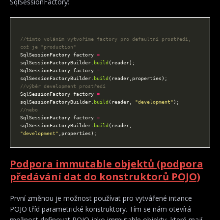
SqlSessionFactory:
//tímto voláním vytvoříme factory pro defaultní prostředí, 
což je "production"
SqlSessionFactory factory 
=
sqlSessionFactoryBuilder.
build
SqlSessionFactory factory 
=
sqlSessionFactoryBuilder.
build
//výběr development prostředí
SqlSessionFactory factory 
=
sqlSessionFactoryBuilder.
build
(reader, 
"development"
//nebo
SqlSessionFactory factory 
=
sqlSessionFactoryBuilder.
build
(reader, 
"development"
Podpora immutable objektů (podpora
předávání dat do konstruktorů POJO)
První změnou je možnost používat pro vytvářené intance
POJO tříd parametrické konstruktory. Tím se nám otevírá
možnost definovat POJO jako immutable objekty, které mají