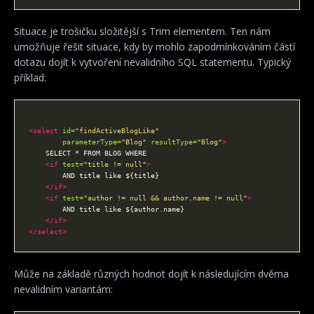
Situace je trošičku složitější s Trim elementem. Ten nám
umožňuje řešit situace, kdy by mohlo zapodmínkováním částí
dotazu dojít k vytvoření nevalidního SQL statementu. Typický
příklad:
<select
id=
"findActiveBlogLike"
parameterType=
"Blog"
resultType=
"Blog"
>
<if
test=
"title != null"
>
</if>
<if
test=
"author != null && author.name != null"
>
</if>
</select>
Může na základě různých hodnot dojít k následujícím dvěma
nevalidním variantám: