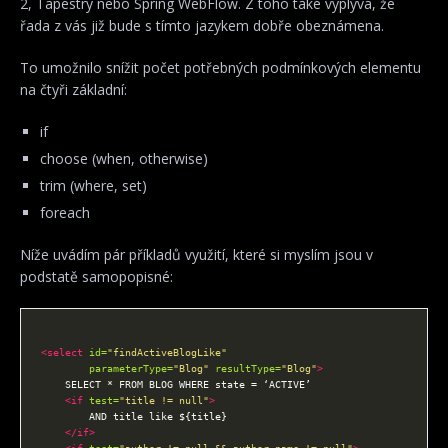
2, Tapestry nebo Spring WebFlow. Z toho také vyplývá, že
řada z vás již bude s tímto jazykem dobře obeznámena.
To umožnilo snížit počet potřebných podmínkových elementu
na čtyři základní:
if
choose (when, otherwise)
trim (where, set)
foreach
Níže uvádím pár příkladů využití, které si myslím jsou v
podstatě samopopisné:
<select
id=
"findActiveBlogLike"
parameterType=
"Blog"
resultType=
"Blog"
>
<if
test=
"title != null"
>
</if>