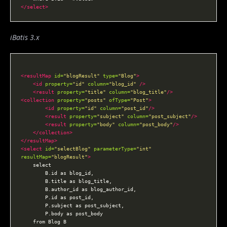
</select>
iBatis 3.x
<resultMap
id=
"blogResult"
type=
"Blog"
>
<id
property=
"id"
column=
"blog_id"
/>
<result
property=
"title"
column=
"blog_title"
/>
<collection
property=
"posts"
ofType=
"Post"
>
<id
property=
"id"
column=
"post_id"
/>
<result
property=
"subject"
column=
"post_subject"
/>
<result
property=
"body"
column=
"post_body"
/>
</collection>
</resultMap>
<select
id=
"selectBlog"
parameterType=
"int"
resultMap=
"blogResult"
>