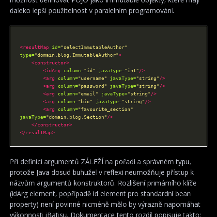
daleko lepší použitelnost v paralelním programování.
<resultMap
id=
"selectImmutableAuthor"
type=
"domain.blog.ImmutableAuthor"
>
<constructor>
<idArg
column=
"id"
javaType=
"int"
/>
<arg
column=
"username"
javaType=
"string"
/>
<arg
column=
"password"
javaType=
"string"
/>
<arg
column=
"email"
javaType=
"string"
/>
<arg
column=
"bio"
javaType=
"string"
/>
<arg
column=
"favourite_section"
javaType=
"domain.blog.Section"
/>
</constructor>
</resultMap>
Při definici argumentů ZÁLEŽÍ na pořadí a správném typu,
protože Java dosud buhužel v reflexi neumožňuje přístup k
názvům argumentů konstruktorů. Rozlišení primárního klíče
(idArg element, popřípadě id element pro standardní bean
property) není povinné nicméně mělo by výrazně napomáhat
výkonnosti iBatisu. Dokumentace tento rozdíl popisuje takto: