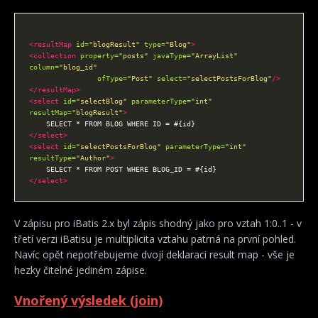
<resultMap
id=
"blogResult"
type=
"Blog"
>
<collection
property=
"posts"
javaType=
"ArrayList"
column=
"blog_id"
ofType=
"Post"
select=
"selectPostsForBlog"
/>
</resultMap>
<select
id=
"selectBlog"
parameterType=
"int"
resultMap=
"blogResult"
>
</select>
<select
id=
"selectPostsForBlog"
parameterType=
"int"
resultType=
"Author"
>
</select>
V zápisu pro iBatis 2.x byl zápis shodný jako pro vztah 1:0..1 - v
třetí verzi iBatisu je multiplicita vztahu patrná na první pohled.
Navíc opět nepotřebujeme dvojí deklaraci result map - vše je
hezky čitelné jediném zápise.
Vnořený výsledek (join)