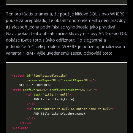
Ten pro iBatis znamená, že použije klíčové SQL slovo WHERE
pouze za přepokladu, že obsah tohoto elementu není prázdný
(tj. alespoň jedna podmínka se vyhodnotila jako pravdivá).
Navíc pokud tento obsah začíná klíčovými slovy AND nebo OR,
dokáže iBatis toto slůvko odříznout. To elegantně a
jednoduše řeší celý problém. WHERE je pouze optimalizovaná
varianta TRIM - výše uvedenému zápisu odpovídá toto:
<select
id=
"findActiveBlogLike"
parameterType=
"Blog"
resultType=
"Blog"
>
<trim
prefix=
"WHERE"
prefixOverrides=
"AND |OR "
>
<if
test=
"title != null"
>
</if>
<if
test=
"author != null && author.name != null"
>
</if>
</trim>
</select>