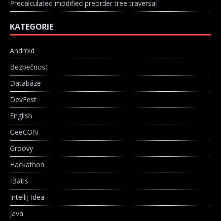
Precalculated modified preorder tree traversal
KATEGORIE
Android
Bezpečnost
Databáze
DevFest
English
GeeCON
Groovy
Hackathon
IBatis
IntelliJ Idea
Java