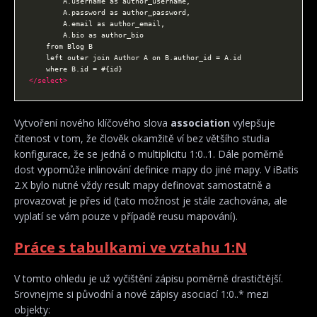
</select>
Vytvoření nového klíčového slova
association
vylepšuje
čitenost v tom, že člověk okamžitě ví bez většího studia
konfigurace, že se jedná o multiplicitu 1:0..1. Dále poměrně
dost vypomůže inlinování definice mapy do jiné mapy. V iBatis
2.X bylo nutné vždy result mapy definovat samostatně a
provazovat je přes id (tato možnost je stále zachována, ale
vyplatí se vám pouze v případě reusu mapování).
Práce s tabulkami ve vztahu 1:N
V tomto ohledu je už vyčištění zápisu poměrně drastičtější.
Srovnejme si původní a nové zápisy asociací 1:0..* mezi
objekty: