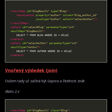
<resultMap
id=
"blogResult"
type=
"Blog"
>
<association
property=
"author"
column=
"blog_author_id"
javaType=
"Author"
select=
"selectAuthor"
/>
</resultMap>
<select
id=
"selectBlog"
parameterType=
"int"
resultMap=
"blogResult"
>
</select>
<select
id=
"selectAuthor"
parameterType=
"int"
resultType=
"Author"
>
</select>
Vnořený výsledek (join)
Ovšem tady už začíná být úspora a čitelnost znát:
iBatis 2.x
<resultMap
id=
"blogResult"
class=
"Blog"
>