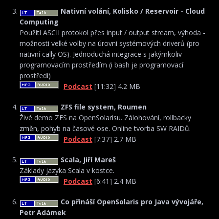
Nativní volání, Kolisko / Reservoir - Cloud
Computing
Použití ASCII protokol přes input / output stream, výhoda -
možnosti velké volby na úrovni systémových driverů (pro
nativní cally OS). Jednoduchá integrace s jakýmkoliv
programovacím prostředím (i bash je programovací
prostředí)
Podcast
[11:32] 4.2 MB
ZFS file system, Roumen
Živé demo ZFS na OpenSolarisu. Zálohování, rollbacky
změn, pohyb na časové ose. Online tvorba SW RAIDů.
Podcast
[7:37] 2.7 MB
Scala, Jiří Mareš
Základy jazyka Scala v kostce.
Podcast
[6:41] 2.4 MB
Co přináší OpenSolaris pro Java vývojáře,
Petr Adámek