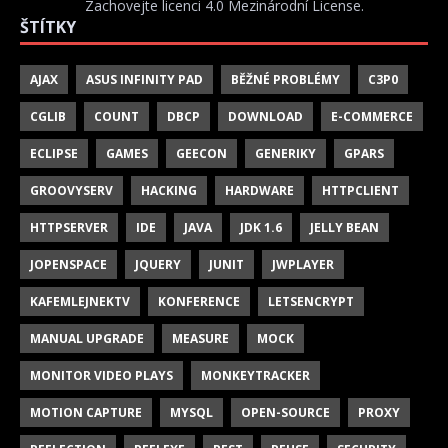
Zachovejte licenci 4.0 Mezinárodní License
.
ŠTÍTKY
AJAX
ASUS INFINITY PAD
BĚŽNÉ PROBLÉMY
C3P0
CGLIB
COUNT
DBCP
DOWNLOAD
E-COMMERCE
ECLIPSE
GAMES
GEECON
GENERIKY
GPARS
GROOVYSERV
HACKING
HARDWARE
HTTPCLIENT
HTTPSERVER
IDE
JAVA
JDK 1.6
JELLY BEAN
JOPENSPACE
JQUERY
JUNIT
JWPLAYER
KAFEMLEJNEKTV
KONFERENCE
LETSENCRYPT
MANUAL UPGRADE
MEASURE
MOCK
MONITOR VIDEO PLAYS
MONKEYTRACKER
MOTION CAPTURE
MYSQL
OPEN-SOURCE
PROXY