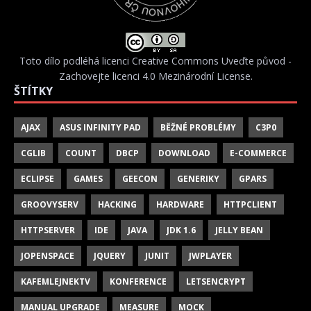
Toto dílo podléhá licenci
Creative Commons Uveďte původ -
Zachovejte licenci 4.0 Mezinárodní License
.
ŠTÍTKY
AJAX
ASUS INFINITY PAD
BĚŽNÉ PROBLÉMY
C3P0
CGLIB
COUNT
DBCP
DOWNLOAD
E-COMMERCE
ECLIPSE
GAMES
GEECON
GENERIKY
GPARS
GROOVYSERV
HACKING
HARDWARE
HTTPCLIENT
HTTPSERVER
IDE
JAVA
JDK 1.6
JELLY BEAN
JOPENSPACE
JQUERY
JUNIT
JWPLAYER
KAFEMLEJNEKTV
KONFERENCE
LETSENCRYPT
MANUAL UPGRADE
MEASURE
MOCK