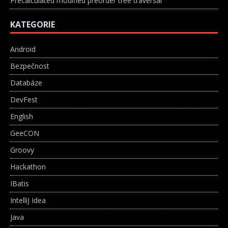
Precalculated modified preorder tree traversal
KATEGORIE
Android
Bezpečnost
Databáze
DevFest
English
GeeCON
Groovy
Hackathon
IBatis
IntelliJ Idea
Java