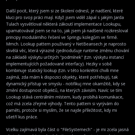
Další pocit, který jsem si ze školení odnesl, je nadšení, které
kluci pro svoji práci mají. Když jsem viděl zápal s jakým Jarda
Tulach vysvětloval některá zákoutí implementace Lookupu,
upamatovával jsem se na to, jak jsem já nadšeně rozkresloval
principy modulárního řešení ve Springu kolegům ve firmě.
Mmch. Lookup pattern používaný v NetBeansech je naprosto
skvělá věc, která výrazně zjednodušuje runtime změnu chování
na základě výskytu určitých "podmínek" (tzn. výskytu instancí
implementujících požadované interfacy). Hezky v sobě
kombinuje statický lookup (tzn. v této konkrétní chvíli mne
zajímá, zda mám k dispozici objekty, které potřebuji), tak
dynamický přístup ve smyslu - notifikuj mne okamžitě, kdy se
změní dostupnost objektů, na kterých závisím. Navíc se tím
Lookup stává centrálním místem, kudy probíhá komunikace,
což má zcela zřejmé výhody. Tento pattern si vyrývám do
paměti, protože si myslím, že se najde příležitost, kdy mi
ušetří kus práce.
Vcelku zajímavá byla část o "FileSystemech" - je mi zcela jasná