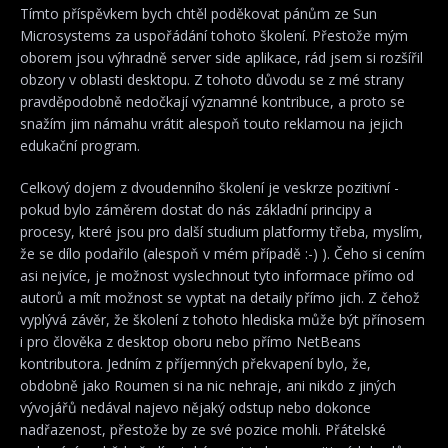
Tímto příspěvkem bych chtěl poděkovat pánům ze Sun
Microsystems za uspořádání tohoto školení. Přestože mým
oborem jsou výhradně server side aplikace, rád jsem si rozšířil
obzory v oblasti desktopu. Z tohoto důvodu se z mé strany
pravděpodobně nedočkají významné kontribuce, a proto se
snažím jim námahu vrátit alespoň touto reklamou na jejich
edukační program.
Celkový dojem z dvoudenního školení je veskrze pozitivní -
pokud bylo záměrem dostat do nás základní principy a
procesy, které jsou pro další studium platformy třeba, myslím,
že se dílo podařilo (alespoň v mém případě :-) ). Čeho si cením
asi nejvíce, je možnost vyslechnout tyto informace přímo od
autorů a mít možnost se vyptat na detaily přímo jich. Z čehož
vyplývá závěr, že školení z tohoto hlediska může být přínosem
i pro člověka z desktop oboru nebo přímo NetBeans
kontributora. Jedním z příjemných překvapení bylo, že,
obdobně jako Roumen si na nic nehraje, ani nikdo z jiných
vývojářů nedával najevo nějaký odstup nebo dokonce
nadřazenost, přestože by ze své pozice mohli. Přátelské