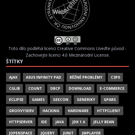
Toto dílo podléhá licenci
Creative Commons Uveďte původ -
Zachovejte licenci 4.0 Mezinárodní License
.
ŠTÍTKY
AJAX
ASUS INFINITY PAD
BĚŽNÉ PROBLÉMY
C3P0
CGLIB
COUNT
DBCP
DOWNLOAD
E-COMMERCE
ECLIPSE
GAMES
GEECON
GENERIKY
GPARS
GROOVYSERV
HACKING
HARDWARE
HTTPCLIENT
HTTPSERVER
IDE
JAVA
JDK 1.6
JELLY BEAN
JOPENSPACE
JQUERY
JUNIT
JWPLAYER