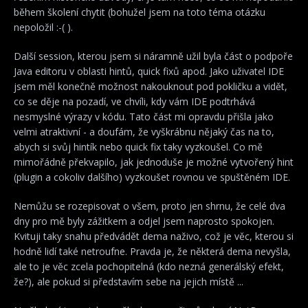
během školení chytit (bohužel jsem na toto téma otázku
nepoložil :-( ).
Další session, kterou jsem si náramně užil byla část o podpoře
Java editoru v oblasti hintů, quick fixů apod. Jako uživatel IDE
jsem měl konečně možnost nakouknout pod pokličku a vidět,
co se děje na pozadí, ve chvíli, kdy vám IDE podtrhává
nesmyslné výrazy v kódu. Tato část mi opravdu přišla jako
velmi atraktivní - a doufám, že vyškrábnu nějaký čas na to,
abych si svůj hintík nebo quick fix taky vyzkoušel. Co mě
mimořádně překvapilo, jak jednoduše je možné vytvořený hint
(plugin a cokoliv dalšího) vyzkoušet rovnou ve spuštěném IDE.
Nemůžu se rozepisovat o všem, proto jen shrnu, že celé dva
dny pro mě byly zážitkem a odjel jsem naprosto spokojen.
Kvituji taky snahu předvádět dema naživo, což je věc, kterou si
hodně lidí také netroufne. Pravda je, že některá dema nevyšla,
ale to je věc zcela pochopitelná (kdo nezná generálský efekt,
že?), ale pokud si představím sebe na jejich místě ...