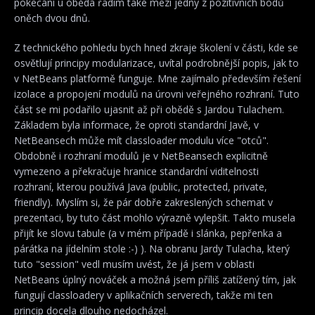
pokecání u oběda řadím také mezi jedny z pozitivních bodů
oněch dvou dnů.
Z technického pohledu bych hned zkraje školení v části, kde se
osvětlují principy modularizace, uvítal podrobnější popis, jak to
v NetBeans platformě funguje. Mne zajímalo především řešení
izolace a propojení modulů na úrovni veřejného rozhraní. Tuto
část se mi podařilo ujasnit až při obědě s Jardou Tulachem.
Základem byla informace, že oproti standardní Javě, v
NetBeansech může mít classloader modulu více "otců".
Obdobně i rozhraní modulů je v NetBeansech explicitně
vymezeno a překračuje hranice standardní viditelnosti
rozhraní, kterou používá Java (public, protected, private,
friendly). Myslím si, že pár dobře zakreslených schemat v
prezentaci, by tuto část mohlo výrazně vylepšit. Takto musela
přijít ke slovu tabule (a v mém případě i slánka, pepřenka a
párátka na jídelním stole :-) ). Na obranu Jardy Tulacha, který
tuto "session" vedl musím uvést, že já jsem v oblasti
NetBeans úplný nováček a možná jsem příliš zatížený tím, jak
fungují classloadery v aplikačních serverech, takže mi ten
princip docela dlouho nedocházel.