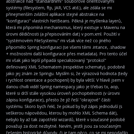
abstrakce nad "standardními" souborově orientovanými
systémy (filesystem, ftp, JAR, VCS atd.), ale zdála se mi
přinejmenším zvláštní aplikace stejné abstrakce na
"konfiguraci" vlastních NetBeans. Pěkná je myšlenka layerů,
která mi připomíná mechanismus, který existuje v Mavenu na
úrovni dědičnosti (a přepisováním dat) v pom.xml. Použití v
"systémovém FileSystemu" mi však více než co jiného
připomělo Spring konfiguraci (se všemi těmi .intance, .shadow
+ možnostmi další konfigurace přes metadata). Pro tento účel
mi však jako lepší připadá specializovaný "protokol"
definovaný XML Schematem (respektive schematy), podobně
jako jej znám ze Springu. Myslím si, že výrazová hodnota (tedy
i rychlost orientace a pochopení) by byla větší. V hlavě jsem v
danou chvíli viděl Spring namespacy jako je třebas tx, aop,
které si drží stále vysokou úroveň pochopitelnosti (v úrovni
zápisu konfigurace), přesto že již řeší "okrajové" části
systému. Skoro bych řekl, že pokud by byl zápis jednoduší (s
veškerou nápovědou, kterou by mohlo XML Schema dát),
nebylo by až tak zapotřebí wizardů, které v současné podobě
považuji za dost nezbytné. Nevím, jestli jsou za současným
řešením historické důvody, či je tam něco, co se mi nepodařilo