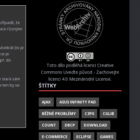
případě, že
mezi různými
cekrát (to je
ce je
př. do
Toto dílo podléhá licenci
Creative
Commons Uveďte původ - Zachovejte
licenci 4.0 Mezinárodní License
.
e stará sám
ŠTÍTKY
e ten by se
AJAX
ASUS INFINITY PAD
.
BĚŽNÉ PROBLÉMY
C3P0
CGLIB
COUNT
DBCP
DOWNLOAD
E-COMMERCE
ECLIPSE
GAMES