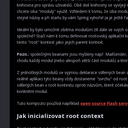
knihovna pro správu uživatelů. Obě dvě knihovny se vyvíjejí
chcete oba "moduly" využít. Vzhledem k tomu, že oba modul
stejné názvy a při startu by vám Spring vyhořel (a je ještě ř
Ideální by bylo umožnit oběma modulům žít dále ve svých od
společné? Stačí nám k tomu definovat rootovský aplikační 
tento "root" kontext jako jejich parent kontext.
Pozn.:
společnými beanami jsou myšleny např. MailSender,
chodu každý modul (nebo alespoň větší část modulů) a které
Z jednotlivých modulů se vyjmou deklarace sdílených bean a
reálné aplikaci tyto beany vždy dostaneme "svrchu" od roo
sdílených bean v root kontextu oproti názvům, které oče
konkrétní modul.
Tuto kompozici používá například
open source Flash serv
Jak inicializovat root context