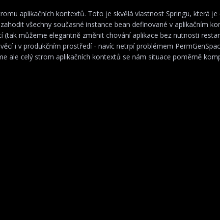
tromu aplikačních kontextů. Toto je skvělá vlastnost Springu, která je
zahodit všechny současné instance bean definované v aplikačním ko
ací (tak můžeme elegantně změnit chování aplikace bez nutnosti restar
věcí i v produkčním prostředí - navíc netrpí problémem PermGenSpac
áme ale celý strom aplikačních kontextů se nám situace poměrně kompl