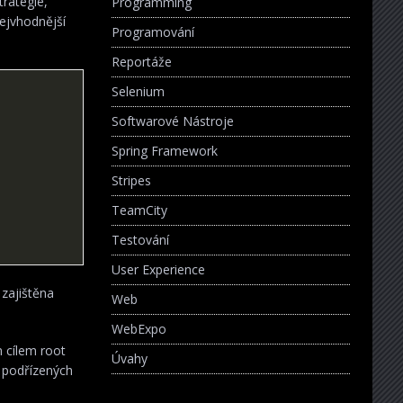
trategie,
Programming
nejvhodnější
Programování
Reportáže
Selenium
Softwarové Nástroje
Spring Framework
Stripes
TeamCity
Testování
User Experience
 zajištěna
Web
WebExpo
 cílem root
Úvahy
i podřízených