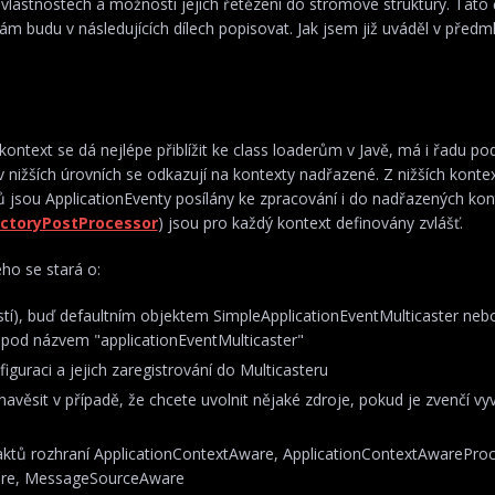
 vlastnostech a možnosti jejich řetězení do stromové struktury. Tato 
ám budu v následujících dílech popisovat. Jak jsem již uváděl v předm
 kontext se dá nejlépe přiblížit ke class loaderům v Javě, má i řadu p
v nižších úrovních se odkazují na kontexty nadřazené. Z nižších konte
tů jsou ApplicationEventy posílány ke zpracování i do nadřazených ko
ctoryPostProcessor
) jsou pro každý kontext definovány zvlášť.
ho se stará o:
dálostí), buď defaultním objektem SimpleApplicationEventMulticaster ne
 pod názvem "applicationEventMulticaster"
guraci a jejich zaregistrování do Multicasteru
věsit v případě, že chcete uvolnit nějaké zdroje, pokud je zvenčí vy
raktů rozhraní ApplicationContextAware, ApplicationContextAwarePro
are, MessageSourceAware