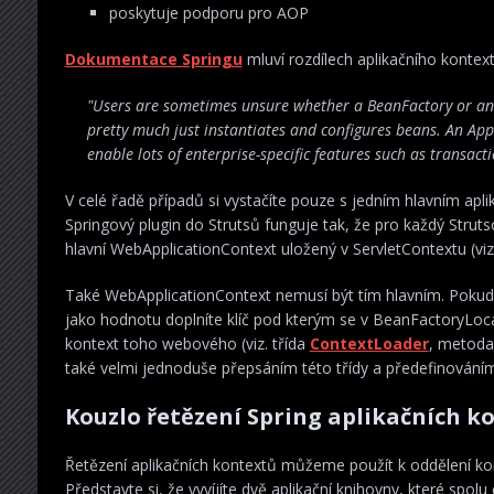
poskytuje podporu pro AOP
Dokumentace Springu
mluví rozdílech aplikačního kontext
"Users are sometimes unsure whether a BeanFactory or an Ap
pretty much just instantiates and configures beans. An Appl
enable lots of enterprise-specific features such as transac
V celé řadě případů si vystačíte pouze s jedním hlavním ap
Springový plugin do Strutsů funguje tak, že pro každý Strutso
hlavní WebApplicationContext uložený v ServletContextu (vi
Také WebApplicationContext nemusí být tím hlavním. Pokud
jako hodnotu doplníte klíč pod kterým se v BeanFactoryLocat
kontext toho webového (viz. třída
ContextLoader
, metoda
také velmi jednoduše přepsáním této třídy a předefinován
Kouzlo řetězení Spring aplikačních k
Řetězení aplikačních kontextů můžeme použít k oddělení konte
Představte si, že vyvíjíte dvě aplikační knihovny, které spolu