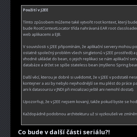
Použití v J2EE
Tímto způsobem můžeme také vytvořit root kontext, který bude 
bude RootContextLocator třída nahrávaná EAR root classloade
web aplikacemi a EJB.
V souvislosti s J2EE připomínám, že aplikační servery mohou pou
ostatně společný problém všech singletonů v J2EE prostředí) a 
vhodné ukládat do bean, o jejich replikaci se nám aplikační se
databáze a držet se spíše stateless bean (myšleno Spring bean
Další věcí, kterou je dobré si uvědomit, že v J2EE v podstatě ne
kontejner a asi by nebylo nejvhodnější se mu plést do práce p
ani k datasourcu v JNDI při inicializaci ještě ani nemohl dostat).
Upozorňuji, že v J2EE nejsem kovaný, takže pokud byste se ho
Každopádně podobnou architekturu už si vyzkoušeli ve zmíněn
Co bude v další části seriálu?!