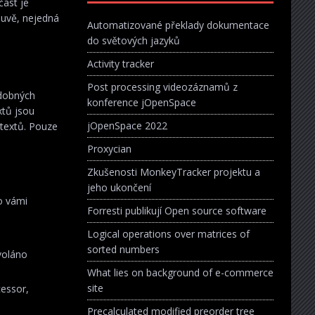
část je
luvě, nejedná
Automatizované překlady dokumentace
do světových jazyků
Activity tracker
Post processing videozáznamů z
odobných
konference jOpenSpace
xtů jsou
jOpenSpace 2022
ntextů. Pouze
Proxycian
Zkušenosti MonkeyTracker projektu a
jeho ukončení
bo vámi
Forresti publikují Open source software
Logical operations over matrices of
sorted numbers
voláno
What lies on background of e-commerce
site
cessor,
Precalculated modified preorder tree