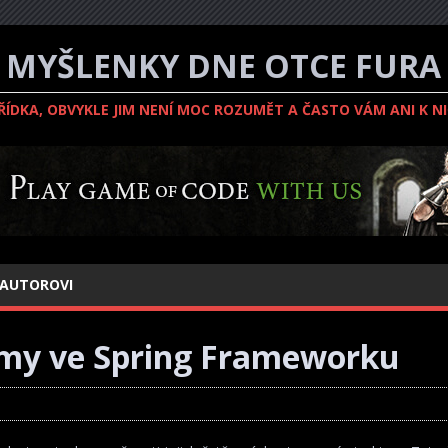
MYŠLENKY DNE OTCE FURA
ZŘÍDKA, OBVYKLE JIM NENÍ MOC ROZUMĚT A ČASTO VÁM ANI K N
 AUTOROVI
émy ve Spring Frameworku