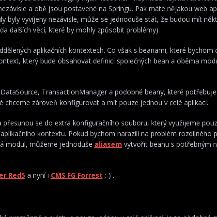
 nezávisle a obě jsou postavené na Springu. Pak máte nějakou web apli
y byly vyvíjeny nezávisle, může se jednoduše stát, že budou mít něk
ada dalších věcí, které by mohly způsobit problémy).
dělených aplikačních kontextech. Co však s beanami, které bychom c
kontext, který bude obsahovat definici společných bean a oběma mod
 DataSource, TransactionManager a podobné beany, které potřebuj
 chceme zároveň konfigurovat a mít pouze jednou v celé aplikaci.
 přesunou se do extra konfiguračního souboru, který využijeme pouze
t aplikačního kontextu. Pokud bychom narazili na problém rozdílného
kává modul, můžeme jednoduše
aliasem
vytvořit beanu s potřebným 
er Red5
a nyní i
CMS FG Forrest
;-) .