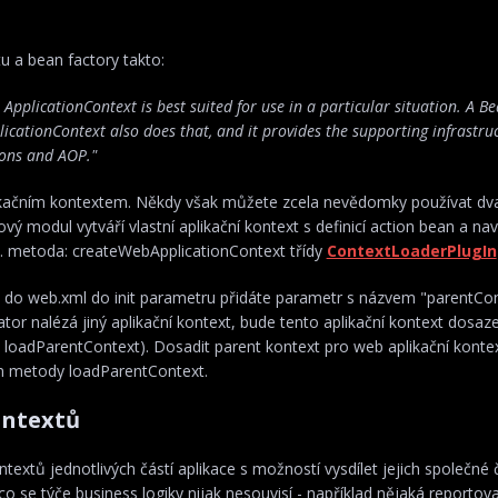
u a bean factory takto:
plicationContext is best suited for use in a particular situation. A B
icationContext also does that, and it provides the supporting infrastru
tions and AOP."
likačním kontextem. Někdy však můžete zcela nevědomky používat dva
vý modul vytváří vlastní aplikační kontext s definicí action bean a nav
z. metoda: createWebApplicationContext třídy
ContextLoaderPlugIn
 do web.xml do init parametru přidáte parametr s názvem "parentCo
or nalézá jiný aplikační kontext, bude tento aplikační kontext dosaz
 loadParentContext). Dosadit parent kontext pro web aplikační kont
ím metody loadParentContext.
ontextů
xtů jednotlivých částí aplikace s možností vysdílet jejich společné č
 co se týče business logiky nijak nesouvisí - například nějaká reportov