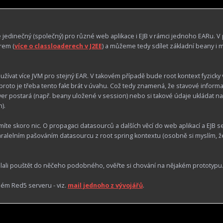
jedinečný (společný) pro různé web aplikace i EJB v rámci jednoho EARu. V 
rem (
více o classloaderech v J2EE
) a můžeme tedy sdílet základní beany i 
žívat více JVM pro stejný EAR. V takovém případě bude root kontext fyzicky ví
proto je třeba tento fakt brát v úvahu. Což tedy znamená, že stavové informa
rver postará (např. beany uložené v session) nebo si takové údaje ukládat na
).
smíte skoro nic. O propagaci datasourců a dalších věcí do web aplikací a EJB s
aralelním pašováním datasourcu z root spring kontextu (osobně si myslím, ž
dlali pouštět do něčeho podobného, ověřte si chování na nějakém prototypu
ém Red5 serveru - viz.
mail jednoho z vývojářů
.