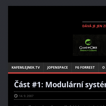
DÁVÁ JE JEN 
KAFEMLEJNEK.TV
JOPENSPACE
FG FORREST
O
Část #1: Modulární syst
14. 9. 2007