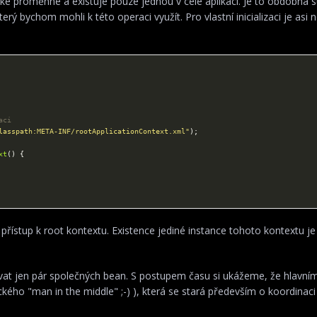
cké proměnné a existuje pouze jednou v celé aplikaci. Je to obdobná s
který bychom mohli k této operaci využít. Pro vlastní inicializaci je asi 
aci
lasspath:META-INF/rootApplicationContext.xml"
xt
 přístup k root kontextu. Existence jediné instance tohoto kontextu je
t jen pár společných bean. S postupem času si ukážeme, že hlavním
ického "man in the middle" ;-) ), která se stará především o koordinac