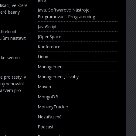
kaci, ve které
Java, Softwarové Nástroje,
teré beany
Programování, Programming
JavaScript
htěli mít
JOpenSpace
ulům nastavit
Konference
Linux
e ke svému
Management
Management, Úvahy
 pro testy. V
 pojmenování
Maven
názvem pro
MongoDB
MonkeyTracker
Nezařazené
Podcast