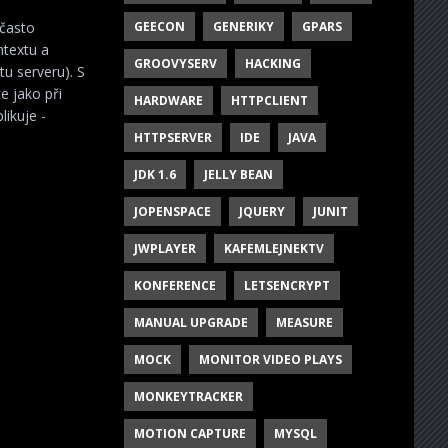
 často
GEECON
GENERIKY
GPARS
ntextu a
GROOVYSERV
HACKING
tu serveru). S
e jako při
HARDWARE
HTTPCLIENT
ikuje -
HTTPSERVER
IDE
JAVA
JDK 1.6
JELLY BEAN
JOPENSPACE
JQUERY
JUNIT
JWPLAYER
KAFEMLEJNEKTV
KONFERENCE
LETSENCRYPT
MANUAL UPGRADE
MEASURE
MOCK
MONITOR VIDEO PLAYS
MONKEYTRACKER
MOTION CAPTURE
MYSQL