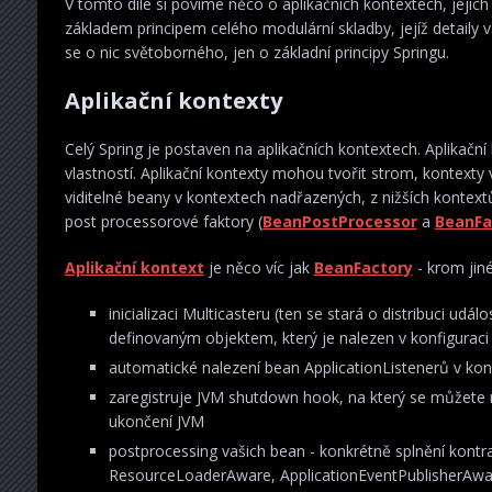
V tomto díle si povíme něco o aplikačních kontextech, jejich
základem principem celého modulární skladby, jejíž detaily v
se o nic světoborného, jen o základní principy Springu.
Aplikační kontexty
Celý Spring je postaven na aplikačních kontextech. Aplikační
vlastností. Aplikační kontexty mohou tvořit strom, kontexty 
viditelné beany v kontextech nadřazených, z nižších kontex
post processorové faktory (
BeanPostProcessor
a
BeanFa
Aplikační kontext
je něco víc jak
BeanFactory
- krom jiné
inicializaci Multicasteru (ten se stará o distribuci u
definovaným objektem, který je nalezen v konfiguraci
automatické nalezení bean ApplicationListenerů v konfi
zaregistruje JVM shutdown hook, na který se můžete na
ukončení JVM
postprocessing vašich bean - konkrétně splnění kont
ResourceLoaderAware, ApplicationEventPublisherAw