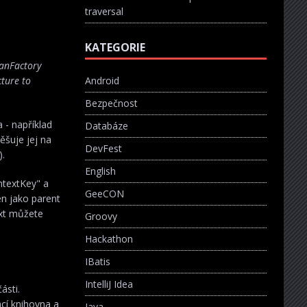
traversal
KATEGORIE
eanFactory
cture to
Android
Bezpečnost
 - například
Databáze
ěšuje jej na
DevFest
).
English
ntextKey" a
GeeCON
en jako parent
ext můžete
Groovy
Hackathon
IBatis
IntelliJ Idea
ásti.
ací knihovna a
Java