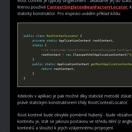
Root context je typicky singletonem - ukládáme jej do stati
kterou používá
ContextSingletonBeanFactoryLocator
, 
statický konstruktor. Pro inspiraci uvádím příklad kódu:
public
class
RootContextLocator
private
static
static
//ve statickém konstruktoru inicializujeme konfigur
          rootContext 
=
new
 ClasspathXmlApplicationContext(
"c
public
static
 ApplicationContext 
getRootApplicationConte
return
Kdekoliv v aplikaci je pak možné díky statické metodě získat
právě statickým konstruktorem třídy RootContextLocator.
Root kontext bude obvykle poměrně hubený - bude obsahova
kontextu je, stát se jakousi postavou ve středu dění (z angl
kontextů a sloužící k jejich vzájemnému propojení.